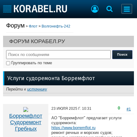
Форум
>
Флот
>
Волгонефть-242
Судостроение
Торговая площадка
Пульс
Доска объявлений
ФОРУМ КОРАБЕЛ.РУ
Новости
Продажа флота
Компании
Оборудование
Репутация
Изделия
Группировать по теме
Работа
Материалы
Крюинг
Услуги
Услуги судоремонта Борремфлот
Журнал
Реклама
Перейти к
источнику
Конференции
Флот
0
23 ИЮЛЯ 2025 Г.
10:31
#1
Выставки и семинары
Галерея флота
Борремфлот
АО "Борремфлот" предлагает услуги
Личности
Форум
Судоремонт
судоремонта:
Словарь
Отзывы
https://www.borremflot.ru
Гребных
ремонт речных и морских судов;
Все службы