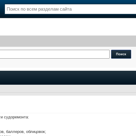
нции
Флот
и и семинары
Галерея флота
и
Форум
Отзывы
Все службы
и судоремонта:
ов, баллеров, облицовок;