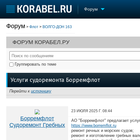
Форум
Форум
>
Флот
>
ВОЛГО-ДОН 163
Судостроение
Торговая площадка
Конфере
Пульс
Доска объявлений
Выставк
ФОРУМ КОРАБЕЛ.РУ
Новости
Продажа флота
Личност
Компании
Оборудование
Словарь
Репутация
Изделия
Группировать по теме
Работа
Материалы
Крюинг
Услуги
Услуги судоремонта Борремфлот
Журнал
Реклама
Перейти к
источнику
23 ИЮЛЯ 2025 Г.
08:44
Борремфлот
АО "Борремфлот" предлагает услуг
Судоремонт Гребных
https://www.borremflot.ru
ремонт речных и морских судов;
ремонт и изготовление гребных вал