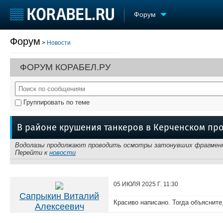
Форум
Форум
>
Новости
Судостроение
Торговая площадка
Конфере
Пульс
Доска объявлений
Выставк
ФОРУМ КОРАБЕЛ.РУ
Новости
Продажа флота
Личност
Компании
Оборудование
Словарь
Репутация
Изделия
Группировать по теме
Работа
Материалы
Крюинг
Услуги
В районе крушения танкеров в Керченском про
Журнал
Реклама
Водолазы продолжают проводить осмотры затонувших фрагмент
Перейти к
новости
05 ИЮЛЯ 2025 Г.
11:30
Сапрыкин Виталий
Красиво написано. Тогда объяснит
Алексеевич