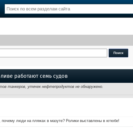
нции
Флот
и и семинары
Галерея флота
и
Форум
Отзывы
Все службы
ливе работают семь судов
ов танкеров, утечек нефтепродуктов не обнаружено.
е, почему люди на пляжах в мазуте? Ролики выставлены в ютюбе!