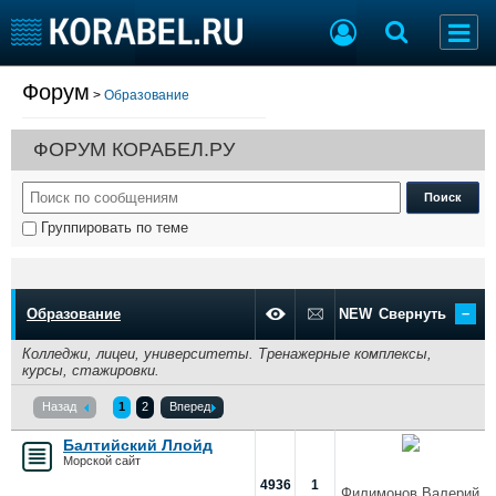
Форум
>
Образование
Судостроение
Торговая площадка
Пульс
Доска объявлений
ФОРУМ КОРАБЕЛ.РУ
Новости
Продажа флота
Компании
Оборудование
Репутация
Изделия
Группировать по теме
Работа
Материалы
Крюинг
Услуги
Журнал
–
Реклама
Образование
NEW
Свернуть
Колледжи, лицеи, университеты. Тренажерные комплексы,
курсы, стажировки.
Конференции
Флот
Назад
1
2
Вперед
Выставки и семинары
Галерея флота
Личности
Форум
Балтийский Ллойд
Словарь
Отзывы
Морской сайт
4936
1
Все службы
Филимонов Валерий