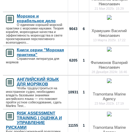
Николаевич
21 Мая 2025г. 15:29
Морское и
корабельное дело
О единении хорошей морской
практики с морскими науками. Теория
9043
6
Храмушин Василий
корабля, мореходные качества и
Николаевич
эффективность мореходства в свете
проектирования перспективного
13 Марта 2025г. 17:22
всепогодного...
Книги серии "Морская
практика"
Справочная литература для
6205
1
моряков
Филимонов Валерий
Николаевич
28 Декабря 2024г. 16:46
АНГЛИЙСКИЙ ЯЗЫК
ДЛЯ МОРЯКОВ
Чтобы трудоустроиться на
иностранное судно, необходимо
10931
1
Tramontana Marine
владеть базовыми знаниями
Agency
английского языка — это поможет
пройти устное собеседование, сдать
23 Мая 2023г. 17:19
Marlins Test...
RISK ASSESSMENT
TRAINING | ОЦЕНКА И
УПРАВЛЕНИЕ
11155
1
РИСКАМИ
Tramontana Marine
Курс профессиональной подготовки