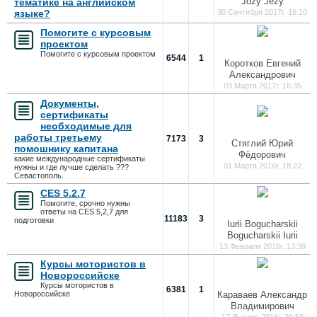
Jozy Jezy
тематике на английском
языке?
30 Сентября 2017г. 16:10
Помогите с курсовым
проектом
Помогите с курсовым проектом
6544
1
Коротков Евгений
Александрович
03 Марта 2017г. 16:35
Документы,
сертификаты
необходимые для
работы третьему
7173
3
Стяглий Юрий
помошнику капитана
Фёдорович
какие международные сертификаты
01 Марта 2016г. 18:22
нужны и где лучше сделать ???
Севастополь.
CES 5.2.7
Помогите, срочно нужны
ответы на CES 5,2,7 для
11183
3
подготовки
Iurii Bogucharskii
Bogucharskii Iurii
13 Февраля 2016г. 13:39
Курсы мотористов в
Новороссийске
Курсы мотористов в
6381
1
Новороссийске
Караваев Александр
Владимирович