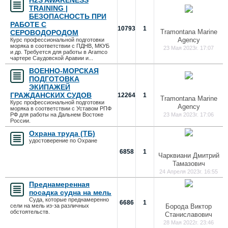
H2S AWARENESS
TRAINING |
БЕЗОПАСНОСТЬ ПРИ
РАБОТЕ С
10793
1
Tramontana Marine
СЕРОВОДОРОДОМ
Agency
Курс профессиональной подготовки
моряка в соответствии с ПДНВ, МКУБ
23 Мая 2023г. 17:07
и др. Требуется для работы в Aramco
чартере Саудовской Аравии и...
ВОЕННО-МОРСКАЯ
ПОДГОТОВКА
ЭКИПАЖЕЙ
ГРАЖДАНСКИХ СУДОВ
12264
1
Tramontana Marine
Курс профессиональной подготовки
Agency
моряка в соответствии с Уставом РПФ
РФ для работы на Дальнем Востоке
23 Мая 2023г. 17:06
России.
Охрана труда (ТБ)
удостоверение по Охране
6858
1
Чарквиани Дмитрий
Тамазович
24 Апреля 2023г. 16:55
Преднамеренная
посадка судна на мель
Суда, которые преднамеренно
6686
1
сели на мель из-за различных
Борода Виктор
обстоятельств.
Станиславович
28 Мая 2022г. 23:46