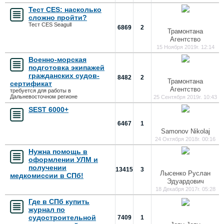
Тест CES: насколько
сложно пройти?
Тест CES Seagull
6869
2
Трамонтана
Агентство
15 Ноября 2019г. 12:14
Военно-морская
подготовка экипажей
гражданских судов-
8482
2
Трамонтана
сертификат
Агентство
требуется для работы в
Дальневосточном регионе
25 Сентября 2019г. 10:43
SEST 6000+
6467
1
Samonov Nikolaj
24 Октября 2018г. 00:16
Нужна помощь в
оформлении УЛМ и
получении
13415
3
Лысенко Руслан
медкомиссии в СПб!
Эдуардович
18 Декабря 2017г. 05:28
Где в СПб купить
журнал по
судостроительной
7409
1