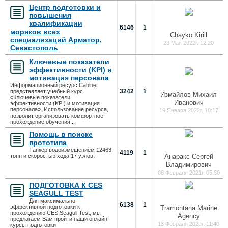
Центр подготовки и
повышения
квалификации
6146
1
моряков всех
Chayko Kirill
специализаций Арматор,
23 Мая 2022г. 12:20
Севастополь
Ключевые показатели
эффективности (KPI) и
мотивация персонала
Информационный ресурс Cabinet
3242
1
представляет учебный курс
Измайлов Михаил
«Ключевые показатели
Иванович
эффективности (KPI) и мотивация
персонала». Использование ресурса,
19 Января 2022г. 10:17
позволит организовать комфортное
прохождение обучения...
Помощь в поиске
прототипа
Танкер водоизмещением 12463
4119
1
тонн и скоростью хода 17 узлов.
Анаракс Сергей
Владимирович
08 Февраля 2021г. 05:30
ПОДГОТОВКА К CES
SEAGULL TEST
Для максимально
6138
1
эффективной подготовки к
Tramontana Marine
прохождению CES Seagull Test, мы
Agency
предлагаем Вам пройти наши онлайн-
13 Февраля 2020г. 11:40
курсы подготовки