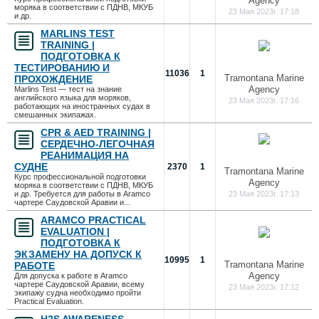
Agency
моряка в соответствии с ПДНВ, МКУБ
23 Мая 2023г. 17:18
и др.
MARLINS TEST
TRAINING |
ПОДГОТОВКА К
ТЕСТИРОВАНИЮ И
11036
1
Tramontana Marine
ПРОХОЖДЕНИЕ
Agency
Marlins Test — тест на знание
английского языка для моряков,
23 Мая 2023г. 17:16
работающих на иностранных судах в
смешанных экипажах.
CPR & AED TRAINING |
CЕРДЕЧНО-ЛЕГОЧНАЯ
РЕАНИМАЦИЯ НА
СУДНЕ
2370
1
Tramontana Marine
Курс профессиональной подготовки
Agency
моряка в соответствии с ПДНВ, МКУБ
и др. Требуется для работы в Aramco
23 Мая 2023г. 17:13
чартере Саудовской Аравии и...
ARAMCO PRACTICAL
EVALUATION |
ПОДГОТОВКА К
ЭКЗАМЕНУ НА ДОПУСК К
10995
1
Tramontana Marine
РАБОТЕ
Agency
Для допуска к работе в Aramco
чартере Саудовской Аравии, всему
23 Мая 2023г. 17:12
экипажу судна необходимо пройти
Practical Evaluation.