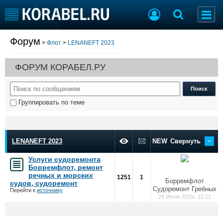
Форум
>
Флот
>
LENANEFT 2023
Судостроение
Торговая площадка
Пульс
Доска объявлений
ФОРУМ КОРАБЕЛ.РУ
Новости
Продажа флота
Компании
Оборудование
Репутация
Изделия
Группировать по теме
Работа
Материалы
Крюинг
Услуги
Журнал
–
Реклама
LENANEFT 2023
NEW
Свернуть
Услуги судоремонта
Борремфлот, ремонт
Конференции
Флот
речных и морских
1251
1
Борремфлот
судов, судоремонт
Выставки и семинары
Галерея флота
Судоремонт Гребных
Перейти к
источнику
Личности
Форум
29 Июля 2025г. 12:12
Словарь
Отзывы
Все службы