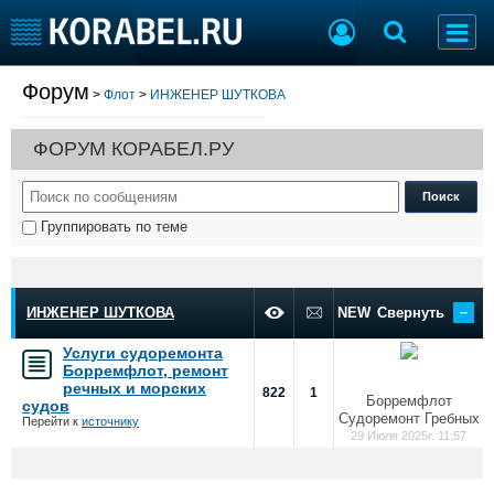
Форум
>
Флот
>
ИНЖЕНЕР ШУТКОВА
Судостроение
Торговая площадка
Пульс
Доска объявлений
ФОРУМ КОРАБЕЛ.РУ
Новости
Продажа флота
Компании
Оборудование
Репутация
Изделия
Группировать по теме
Работа
Материалы
Крюинг
Услуги
Журнал
–
Реклама
ИНЖЕНЕР ШУТКОВА
NEW
Свернуть
Услуги судоремонта
Борремфлот, ремонт
Конференции
Флот
речных и морских
822
1
Борремфлот
судов
Выставки и семинары
Галерея флота
Судоремонт Гребных
Перейти к
источнику
Личности
Форум
29 Июля 2025г. 11:57
Словарь
Отзывы
Все службы