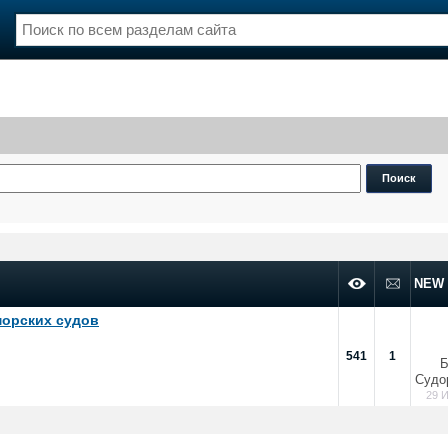
нции
Флот
и и семинары
Галерея флота
и
Форум
Отзывы
Все службы
NEW
морских судов
541
1
Б
Судо
29 И