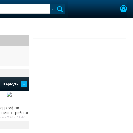
–
Свернуть
орремфлот
ремонт Гребных
юля 2025г. 11:47