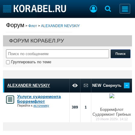
Форум
>
Флот
>
ALEXANDER NEVSKIY
Судостроение
Торговая площадка
Пульс
Доска объявлений
ФОРУМ КОРАБЕЛ.РУ
Новости
Продажа флота
Компании
Оборудование
Репутация
Изделия
Группировать по теме
Работа
Материалы
Крюинг
Услуги
Журнал
–
Реклама
ALEXANDER NEVSKIY
NEW
Свернуть
Услуги судоремонта
Борремфлот
Конференции
Флот
Перейти к
источнику
389
1
Борремфлот
Выставки и семинары
Галерея флота
Судоремонт Гребных
Личности
Форум
23 Июля 2025г. 14:12
Словарь
Отзывы
Все службы