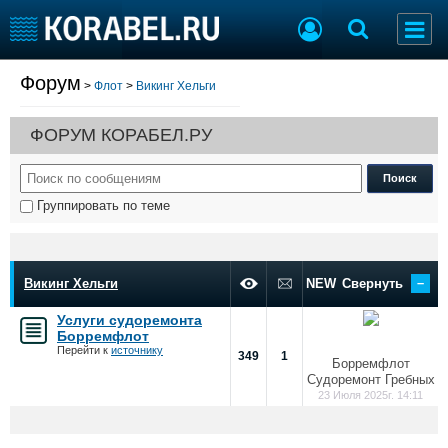
Форум
>
Флот
>
Викинг Хельги
Судостроение
Торговая площадка
Пульс
Доска объявлений
ФОРУМ КОРАБЕЛ.РУ
Новости
Продажа флота
Компании
Оборудование
Репутация
Изделия
Группировать по теме
Работа
Материалы
Крюинг
Услуги
Журнал
–
Реклама
Викинг Хельги
NEW
Свернуть
Услуги судоремонта
Борремфлот
Конференции
Флот
Перейти к
источнику
349
1
Борремфлот
Выставки и семинары
Галерея флота
Судоремонт Гребных
Личности
Форум
23 Июля 2025г. 14:11
Словарь
Отзывы
Все службы