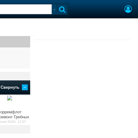
–
Свернуть
орремфлот
ремонт Гребных
юля 2025г. 12:57