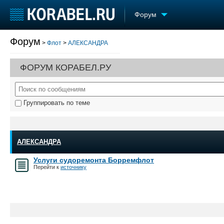
Форум
Форум
>
Флот
>
АЛЕКСАНДРА
Судостроение
Торговая площадка
Конфере
Пульс
Доска объявлений
Выставк
ФОРУМ КОРАБЕЛ.РУ
Новости
Продажа флота
Личност
Компании
Оборудование
Словарь
Репутация
Изделия
Группировать по теме
Работа
Материалы
Крюинг
Услуги
Журнал
Реклама
АЛЕКСАНДРА
Услуги судоремонта Борремфлот
Перейти к
источнику