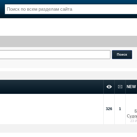
нции
Флот
и и семинары
Галерея флота
и
Форум
Отзывы
Все службы
NEW
326
1
Б
Судо
23 И