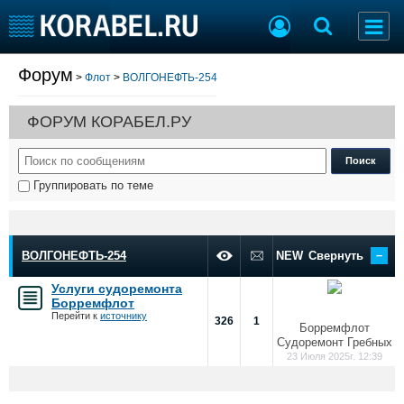
Форум
>
Флот
>
ВОЛГОНЕФТЬ-254
Судостроение
Торговая площадка
Пульс
Доска объявлений
ФОРУМ КОРАБЕЛ.РУ
Новости
Продажа флота
Компании
Оборудование
Репутация
Изделия
Группировать по теме
Работа
Материалы
Крюинг
Услуги
Журнал
–
Реклама
ВОЛГОНЕФТЬ-254
NEW
Свернуть
Услуги судоремонта
Борремфлот
Конференции
Флот
Перейти к
источнику
326
1
Борремфлот
Выставки и семинары
Галерея флота
Судоремонт Гребных
Личности
Форум
23 Июля 2025г. 12:39
Словарь
Отзывы
Все службы