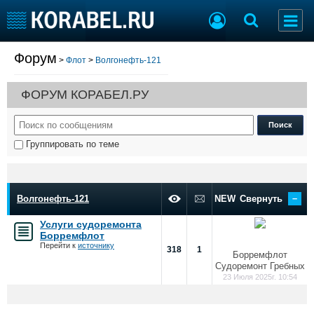
Форум
>
Флот
>
Волгонефть-121
Судостроение
Торговая площадка
Пульс
Доска объявлений
ФОРУМ КОРАБЕЛ.РУ
Новости
Продажа флота
Компании
Оборудование
Репутация
Изделия
Группировать по теме
Работа
Материалы
Крюинг
Услуги
Журнал
–
Реклама
Волгонефть-121
NEW
Свернуть
Услуги судоремонта
Борремфлот
Конференции
Флот
Перейти к
источнику
318
1
Борремфлот
Выставки и семинары
Галерея флота
Судоремонт Гребных
Личности
Форум
23 Июля 2025г. 10:54
Словарь
Отзывы
Все службы