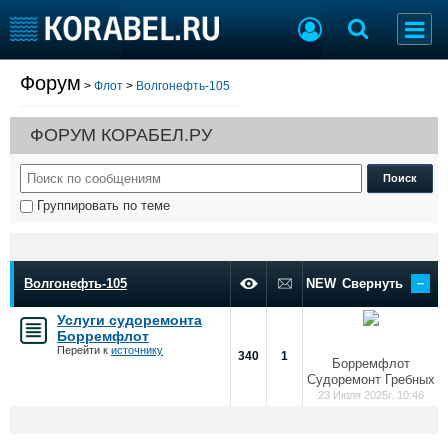
Форум
>
Флот
>
Волгонефть-105
Судостроение
Торговая площадка
Пульс
Доска объявлений
ФОРУМ КОРАБЕЛ.РУ
Новости
Продажа флота
Компании
Оборудование
Репутация
Изделия
Группировать по теме
Работа
Материалы
Крюинг
Услуги
Журнал
–
Реклама
Волгонефть-105
NEW
Свернуть
Услуги судоремонта
Борремфлот
Конференции
Флот
Перейти к
источнику
340
1
Борремфлот
Выставки и семинары
Галерея флота
Судоремонт Гребных
Личности
Форум
23 Июля 2025г. 10:46
Словарь
Отзывы
Все службы