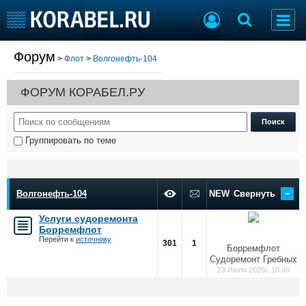
Форум
>
Флот
>
Волгонефть-104
Судостроение
Торговая площадка
Пульс
Доска объявлений
ФОРУМ КОРАБЕЛ.РУ
Новости
Продажа флота
Компании
Оборудование
Репутация
Изделия
Группировать по теме
Работа
Материалы
Крюинг
Услуги
Журнал
–
Реклама
Волгонефть-104
NEW
Свернуть
Услуги судоремонта
Борремфлот
Конференции
Флот
Перейти к
источнику
301
1
Борремфлот
Выставки и семинары
Галерея флота
Судоремонт Гребных
Личности
Форум
23 Июля 2025г. 10:46
Словарь
Отзывы
Все службы