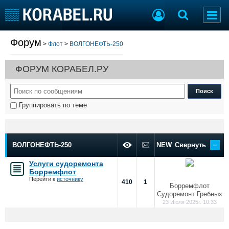
Форум
>
Флот
>
ВОЛГОНЕФТЬ-250
Судостроение
Торговая площадка
Пульс
Доска объявлений
ФОРУМ КОРАБЕЛ.РУ
Новости
Продажа флота
Компании
Оборудование
Репутация
Изделия
Группировать по теме
Работа
Материалы
Крюинг
Услуги
Журнал
–
Реклама
ВОЛГОНЕФТЬ-250
NEW
Свернуть
Услуги судоремонта
Борремфлот
Конференции
Флот
Перейти к
источнику
410
1
Борремфлот
Выставки и семинары
Галерея флота
Судоремонт Гребных
Личности
Форум
23 Июля 2025г. 10:33
Словарь
Отзывы
Все службы