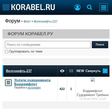
Форум
>
Флот
>
Волгонефть-237
Судостроение
Торговая площадка
Пульс
Доска объявлений
ФОРУМ КОРАБЕЛ.РУ
Новости
Продажа флота
Компании
Оборудование
Репутация
Изделия
Группировать по теме
Работа
Материалы
Крюинг
Услуги
Журнал
–
Реклама
Волгонефть-237
NEW
Свернуть
Услуги судоремонта
Борремфлот
Конференции
Флот
Перейти к
источнику
422
1
Борремфлот
Выставки и семинары
Галерея флота
Судоремонт Гребных
Личности
Форум
23 Июля 2025г. 10:29
Словарь
Отзывы
Все службы