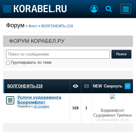
Форум
>
Флот
>
ВОЛГОНЕФТЬ-218
Судостроение
Торговая площадка
Пульс
Доска объявлений
ФОРУМ КОРАБЕЛ.РУ
Новости
Продажа флота
Компании
Оборудование
Репутация
Изделия
Группировать по теме
Работа
Материалы
Крюинг
Услуги
Журнал
–
Реклама
ВОЛГОНЕФТЬ-218
NEW
Свернуть
Услуги судоремонта
Борремфлот
Конференции
Флот
Перейти к
источнику
328
1
Борремфлот
Выставки и семинары
Галерея флота
Судоремонт Гребных
Личности
Форум
23 Июля 2025г. 10:20
Словарь
Отзывы
Все службы