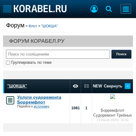
Форум
>
Флот
>
"ШОКША"
Судостроение
Торговая площадка
Пульс
Доска объявлений
ФОРУМ КОРАБЕЛ.РУ
Новости
Продажа флота
Компании
Оборудование
Репутация
Изделия
Группировать по теме
Работа
Материалы
Крюинг
Услуги
Журнал
–
Реклама
"ШОКША"
NEW
Свернуть
Услуги судоремонта
Борремфлот
Конференции
Флот
Перейти к
источнику
1081
1
Борремфлот
Выставки и семинары
Галерея флота
Судоремонт Гребных
Личности
Форум
23 Июля 2025г. 10:02
Словарь
Отзывы
Все службы