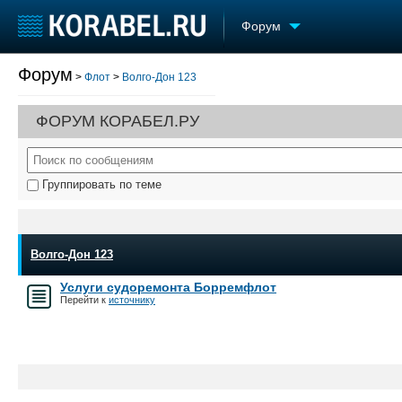
Форум
Форум
>
Флот
>
Волго-Дон 123
Судостроение
Торговая площадка
Конфере
Пульс
Доска объявлений
Выставк
ФОРУМ КОРАБЕЛ.РУ
Новости
Продажа флота
Личност
Компании
Оборудование
Словарь
Репутация
Изделия
Группировать по теме
Работа
Материалы
Крюинг
Услуги
Журнал
Реклама
Волго-Дон 123
Услуги судоремонта Борремфлот
Перейти к
источнику