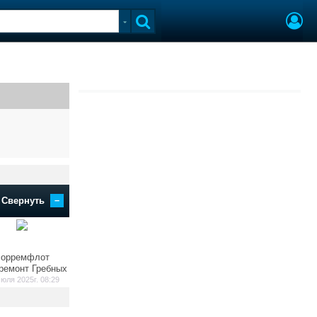
–
Свернуть
орремфлот
ремонт Гребных
юля 2025г. 08:29