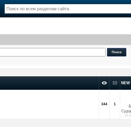
нции
Флот
и и семинары
Галерея флота
и
Форум
Отзывы
Все службы
NEW
344
1
Б
Судо
23 И