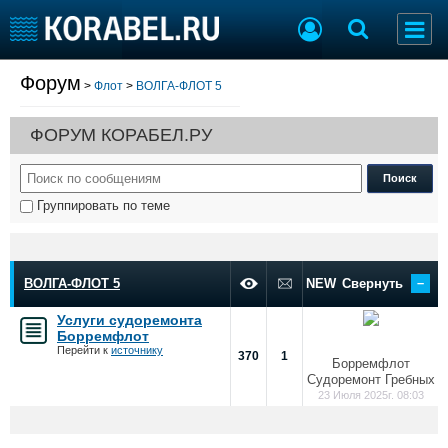
Форум
>
Флот
>
ВОЛГА-ФЛОТ 5
Судостроение
Торговая площадка
Пульс
Доска объявлений
ФОРУМ КОРАБЕЛ.РУ
Новости
Продажа флота
Компании
Оборудование
Репутация
Изделия
Группировать по теме
Работа
Материалы
Крюинг
Услуги
Журнал
–
Реклама
ВОЛГА-ФЛОТ 5
NEW
Свернуть
Услуги судоремонта
Борремфлот
Конференции
Флот
Перейти к
источнику
370
1
Борремфлот
Выставки и семинары
Галерея флота
Судоремонт Гребных
Личности
Форум
23 Июля 2025г. 08:03
Словарь
Отзывы
Все службы