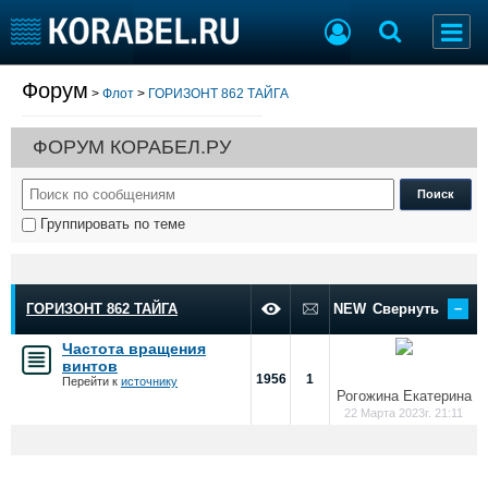
Форум
>
Флот
>
ГОРИЗОНТ 862 ТАЙГА
Судостроение
Торговая площадка
Пульс
Доска объявлений
ФОРУМ КОРАБЕЛ.РУ
Новости
Продажа флота
Компании
Оборудование
Репутация
Изделия
Группировать по теме
Работа
Материалы
Крюинг
Услуги
Журнал
–
Реклама
ГОРИЗОНТ 862 ТАЙГА
NEW
Свернуть
Частота вращения
винтов
Конференции
Флот
1956
1
Перейти к
источнику
Рогожина Екатерина
Выставки и семинары
Галерея флота
22 Марта 2023г. 21:11
Личности
Форум
Словарь
Отзывы
Все службы