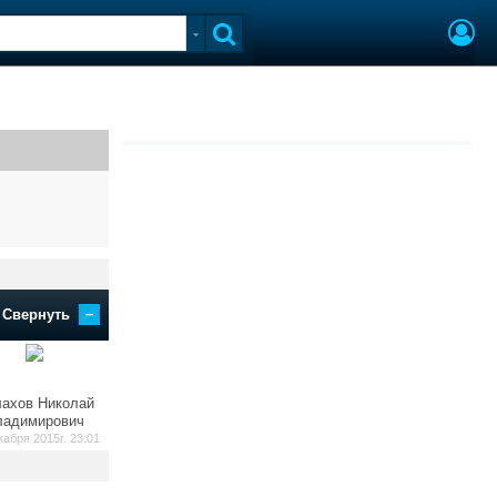
–
Свернуть
ахов Николай
ладимирович
кабря 2015г. 23:01