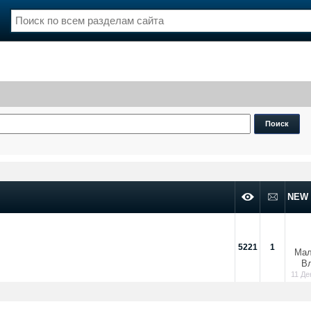
нции
Флот
и и семинары
Галерея флота
и
Форум
Отзывы
Все службы
NEW
5221
1
Мал
В
11 Де