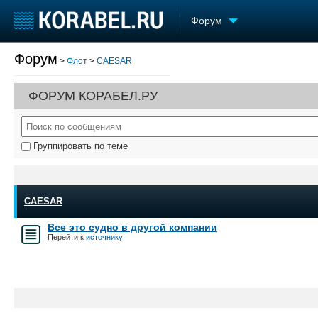
Форум
Форум
>
Флот
>
CAESAR
Судостроение
Торговая площадка
Конфере
Пульс
Доска объявлений
Выставк
ФОРУМ КОРАБЕЛ.РУ
Новости
Продажа флота
Личност
Компании
Оборудование
Словарь
Репутация
Изделия
Группировать по теме
Работа
Материалы
Крюинг
Услуги
Журнал
Реклама
CAESAR
Все это судно в другой компании
Перейти к
источнику