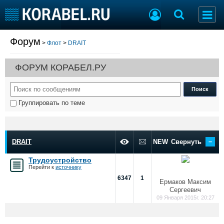
Форум
>
Флот
>
DRAIT
Судостроение
Торговая площадка
Пульс
Доска объявлений
ФОРУМ КОРАБЕЛ.РУ
Новости
Продажа флота
Компании
Оборудование
Репутация
Изделия
Группировать по теме
Работа
Материалы
Крюинг
Услуги
Журнал
–
Реклама
DRAIT
NEW
Свернуть
Трудоустройство
Перейти к
источнику
Конференции
Флот
6347
1
Ермаков Максим
Выставки и семинары
Галерея флота
Сергеевич
Личности
Форум
09 Января 2015г. 20:27
Словарь
Отзывы
Все службы