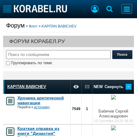
Форум
>
Флот
>
KAPITAN BABICHEV
Судостроение
Торговая площадка
Пульс
Доска объявлений
ФОРУМ КОРАБЕЛ.РУ
Новости
Продажа флота
Компании
Оборудование
Репутация
Изделия
Группировать по теме
Работа
Материалы
Крюинг
Услуги
Журнал
–
Реклама
KAPITAN BABICHEV
NEW
Свернуть
Хроника арктической
навигации
Конференции
Флот
Перейти к
источнику
7549
1
Бабичев Сергей
Выставки и семинары
Галерея флота
Александрович
Личности
Форум
12 Сентября 2013г. 08:19
Словарь
Отзывы
Краткая справка из
книги "Династия"
Все службы