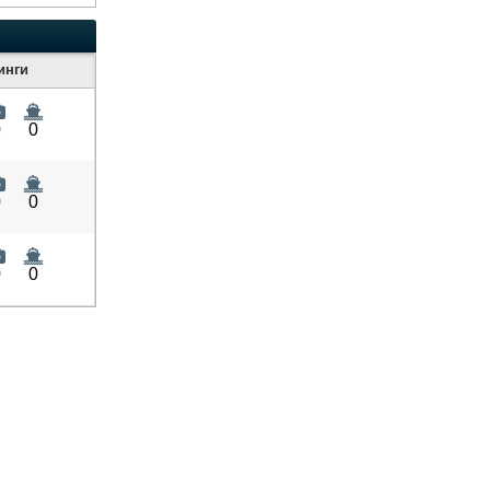
инги
0
0
0
0
0
0