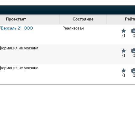
Проектант
Состояние
Рейт
"Версаль 2", ООО
Реализован
0
формация не указана
0
формация не указана
0