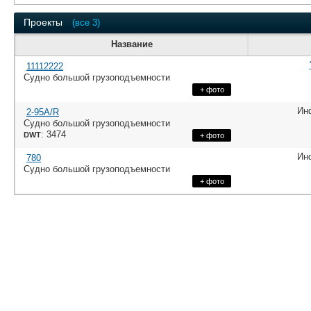
Проекты
(все 3)
Название
11112222
Судно большой грузоподъемности
+ фото
Ин
2-95А/R
Судно большой грузоподъемности
: 3474
DWT
+ фото
Ин
780
Судно большой грузоподъемности
+ фото