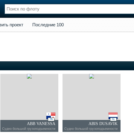
кт
Последние 100
вить проект
Последние 100
нции
Флот
и и семинары
Галерея флота
и
Форум
Отзывы
Все службы
PA
NL
ABB VANESSA
ABIS DUSAVIK
Судно большой грузоподъемности
Судно большой грузоподъемности