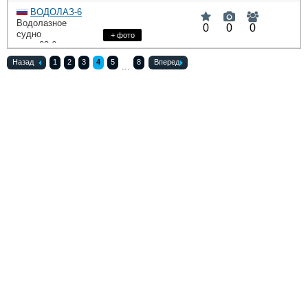
DWT
HP
: 3Д6
ME
ВОДОЛАЗ-6
Водолазное
0
0
0
судно
+ фото
: 23,6,
:
DWT
HP
331,
Назад
1
2
3
4
5
8
Вперед
...
: 6ЧСП 23/30
ME