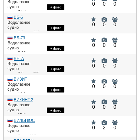
: ЯМЗ-238ГМ2
ME
Водолазное
0
0
0
судно
+ фото
: 3,68,
:
DWT
HP
110,
ВБ-5
: 3Д6
ME
Водолазное
0
0
0
судно
+ фото
: 6,3,
: 110,
DWT
HP
: 3Д6С
ME
ВБ-73
Водолазное
0
0
0
судно
+ фото
: 3,68,
:
DWT
HP
110,
ВЕГА
: 3Д6
ME
Водолазное
0
0
0
судно
+ фото
: 3,3,
: 110,
DWT
HP
: 3Д6С2
ME
ВИЗИТ
Водолазное
0
0
0
судно
+ фото
: 16,8,
:
DWT
HP
110,
ВИКИНГ-2
: 3Д6С1
ME
Водолазное
0
0
0
судно
+ фото
: 12,5,
:
DWT
HP
150,
ВИЛЬНЮС
:
ME
Водолазное
0
2
0
ЯМЗ-238М2рр2,82
судно
: 0,
: 110,
DWT
HP