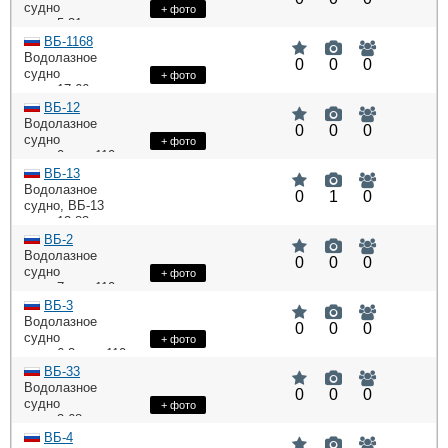
судно
Выставки и семинары
Галерея флота
+ фото
: 5,31,
:
DWT
HP
Личности
Форум
110,
ВБ-1168
Словарь
: ЯМЗ-238М2
Отзывы
ME
Водолазное
0
0
0
судно
+ фото
Все службы
: 17,66,
:
DWT
HP
110,
ВБ-12
: 3Д6
ME
Водолазное
0
0
0
судно
+ фото
: 0,
: 110,
DWT
HP
: 1Д6 (6Ч
ME
ВБ-13
15/18)
Водолазное
0
1
0
судно
,
ВБ-13
: 13,83,
:
DWT
HP
110,
ВБ-2
: 6ЧСП 15/18
ME
Водолазное
0
0
0
судно
+ фото
: 7,
: 110,
DWT
HP
: 6ЧСП
ME
ВБ-3
15/18(3Д6)
Водолазное
0
0
0
судно
+ фото
: 6,3,
: 110,
DWT
HP
: 3Д6
ME
ВБ-33
Водолазное
0
0
0
судно
+ фото
: 3,68,
:
DWT
HP
110,
ВБ-4