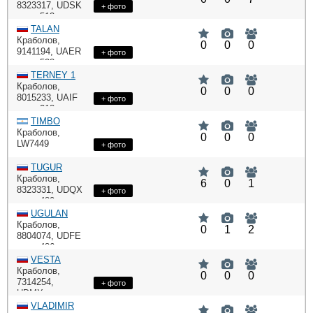
8323317
Выставки и семинары
,
UDSK
Галерея флота
+ фото
: 513,
:
DWT
HP
Личности
Форум
1478,
TALAN
Словарь
: Niigata
Отзывы
ME
Краболов
,
0
0
0
9141194
,
UAER
+ фото
Все службы
: 538
DWT
TERNEY 1
Краболов
,
0
0
0
8015233
,
UAIF
+ фото
: 218
DWT
TIMBO
Краболов
,
0
0
0
LW7449
+ фото
TUGUR
Краболов
,
6
0
1
8323331
,
UDQX
+ фото
: 480,
:
DWT
HP
4690,
UGULAN
: B&W
ME
Краболов
,
0
1
2
7L45GBE
8804074
,
UDFE
: 486
DWT
VESTA
Краболов
,
0
0
0
7314254
,
+ фото
UDMX
: 85
DWT
VLADIMIR