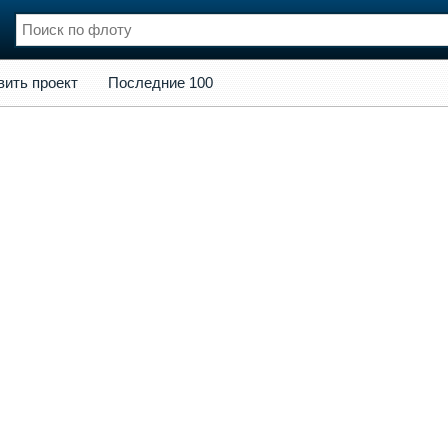
кт
Последние 100
вить проект
Последние 100
нции
Флот
и и семинары
Галерея флота
и
Форум
Отзывы
Все службы