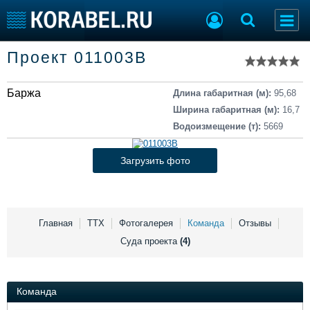
Список судов
Проект 011003В
Тип судна
Добавить судно
Добавить проект
Баржа
Последние 100
Длина габаритная (м):
95,68
Ширина габаритная (м):
16,7
Судостроение
Торговая площадка
Водоизмещение (т):
5669
Пульс
Доска объявлений
Новости
Продажа флота
Загрузить фото
Компании
Оборудование
Репутация
Изделия
Работа
Материалы
Крюинг
Услуги
Главная
ТТХ
Фотогалерея
Команда
Отзывы
Журнал
Суда проекта
(4)
Реклама
Команда
Конференции
Флот