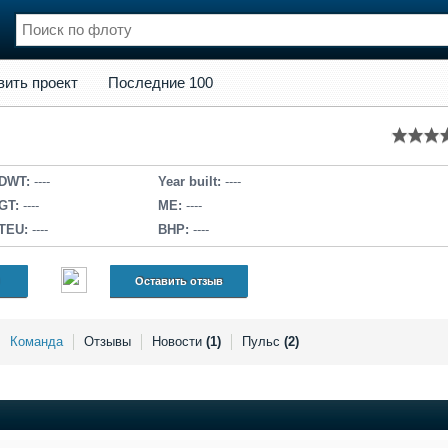
кт
Последние 100
вить проект
Последние 100
нции
Флот
и и семинары
Галерея флота
и
Форум
Отзывы
DWT:
----
Year built:
----
Все службы
GT:
----
ME:
----
TEU:
----
BHP:
----
Оставить отзыв
Команда
Отзывы
Новости
(1)
Пульс
(2)