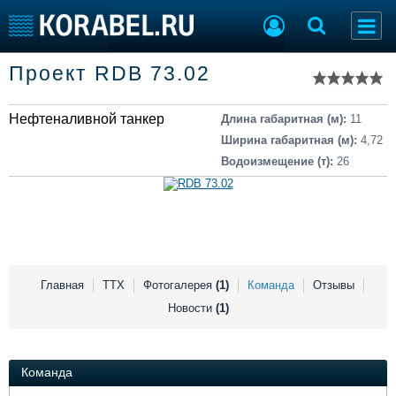
Список судов
Проект RDB 73.02
Тип судна
Добавить судно
Добавить проект
Нефтеналивной танкер
Последние 100
Длина габаритная (м):
11
Ширина габаритная (м):
4,72
Судостроение
Торговая площадка
Водоизмещение (т):
26
Пульс
Доска объявлений
Новости
Продажа флота
Компании
Оборудование
Репутация
Изделия
Работа
Материалы
Крюинг
Услуги
Главная
ТТХ
Фотогалерея
(1)
Команда
Отзывы
Журнал
Новости
(1)
Реклама
Команда
Конференции
Флот