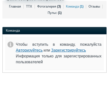
Выставки и семинары
Галерея флота
Главная
ТТХ
Фотогалерея
(3)
Команда
(1)
Отзывы
Личности
Форум
Пульс
(1)
Словарь
Отзывы
Все службы
Команда
Чтобы вступить в команду, пожалуйста
Авторизуйтесь
или
Зарегистрируйтесь
Информация только для зарегистрированных
пользователей