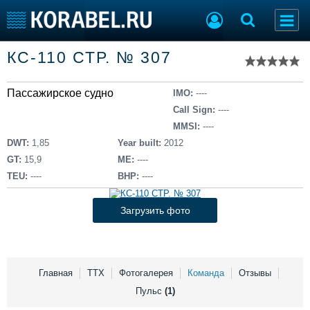
Список судов
КС-110 СТР. № 307
Тип судна
Добавить судно
Добавить проект
Пассажирское судно
Последние 100
IMO:
----
Call Sign:
----
Судостроение
Торговая площадка
MMSI:
----
Пульс
Доска объявлений
DWT:
1,85
Year built:
2012
Новости
Продажа флота
GT:
15,9
ME:
----
Компании
Оборудование
TEU:
----
BHP:
----
Репутация
Изделия
Работа
Материалы
Загрузить фото
Крюинг
Услуги
Журнал
Реклама
Главная
ТТХ
Фотогалерея
Команда
Отзывы
Пульс
(1)
Конференции
Флот