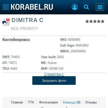
Список судов
DIMITRA C
Тип судна
Добавить судно
PA
Добавить проект
MOL PRIORITY
Последние 100
Контейнеровоз
IMO:
9250995
Судостроение
Торговая площадка
Call Sign:
9HA3802
Пульс
Доска объявлений
MMSI:
256058000
Новости
Продажа флота
DWT:
74453
Year built:
2002
Компании
Оборудование
GT:
74071
ME:
Sulzer
Репутация
Изделия
TEU:
6402
BHP:
60390 kW
Работа
Материалы
Крюинг
Услуги
Загрузить фото
Журнал
Реклама
Главная
ТТХ
Фотогалерея
Команда
(9)
Отзывы
Конференции
Флот