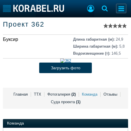
Список судов
Проект 362
Тип судна
Добавить судно
Добавить проект
Буксир
Последние 100
Длина габаритная (м):
24,9
Ширина габаритная (м):
5,8
Судостроение
Торговая площадка
Водоизмещение (т):
146,5
Пульс
Доска объявлений
Новости
Продажа флота
Загрузить фото
Компании
Оборудование
Репутация
Изделия
Работа
Материалы
Крюинг
Услуги
Главная
ТТХ
Фотогалерея
(2)
Команда
Отзывы
Журнал
Суда проекта
(1)
Реклама
Команда
Конференции
Флот