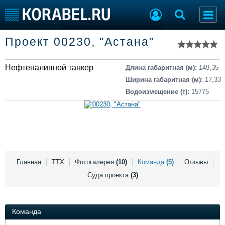
Список судов
Проект 00230, "Астана"
Тип судна
Добавить судно
Добавить проект
Нефтеналивной танкер
Последние 100
Длина габаритная (м):
149,35
Ширина габаритная (м):
17,33
Судостроение
Торговая площадка
Водоизмещение (т):
15775
Пульс
Доска объявлений
Новости
Продажа флота
Компании
Оборудование
Репутация
Изделия
Работа
Материалы
Крюинг
Услуги
Главная
ТТХ
Фотогалерея
(10)
Команда
(5)
Отзывы
Журнал
Суда проекта
(3)
Реклама
Команда
Конференции
Флот