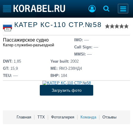
Список судов
КАТЕР КС-110 СТР.№58
Тип судна
Добавить судно
RU
Добавить проект
Пассажирское судно
Последние 100
IMO:
----
Катер служебно-разъездной
Call Sign:
----
Судостроение
Торговая площадка
MMSI:
----
Пульс
Доска объявлений
DWT:
1,85
Year built:
2002
Новости
Продажа флота
GT:
15,9
ME:
ЯМЗ-238НД4
Компании
Оборудование
TEU:
----
BHP:
184
Репутация
Изделия
Работа
Материалы
Загрузить фото
Крюинг
Услуги
Журнал
Реклама
Главная
ТТХ
Фотогалерея
Команда
Отзывы
Конференции
Флот