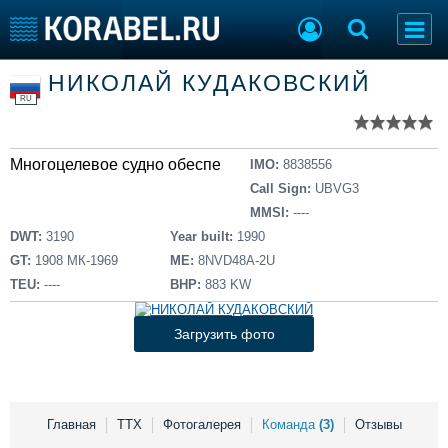
Список судов
НИКОЛАЙ КУДАКОВСКИЙ
Тип судна
Добавить судно
RU
Добавить проект
Последние 100
Многоцелевое судно обеспечения
IMO:
8838556
Судостроение
Торговая площадка
Call Sign:
UBVG3
Пульс
Доска объявлений
MMSI:
----
Новости
Продажа флота
DWT:
3190
Year built:
1990
Компании
Оборудование
GT:
1908 МК-1969
ME:
8NVD48A-2U
Репутация
Изделия
TEU:
----
BHP:
883 KW
Работа
Материалы
Крюинг
Услуги
Загрузить фото
Журнал
Реклама
Главная
ТТХ
Фотогалерея
Команда
(3)
Отзывы
Конференции
Флот