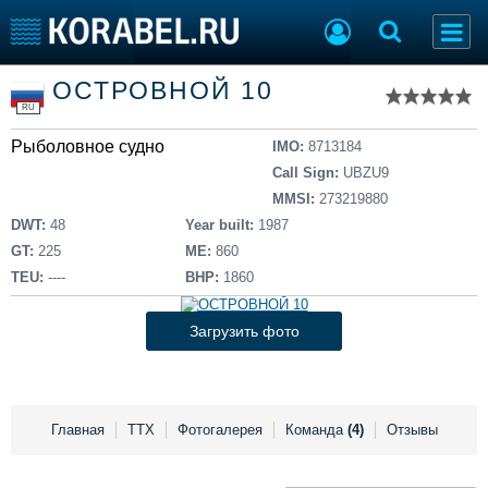
Список судов
ОСТРОВНОЙ 10
Тип судна
Добавить судно
RU
Добавить проект
Рыболовное судно
Последние 100
IMO:
8713184
Call Sign:
UBZU9
Судостроение
Торговая площадка
MMSI:
273219880
Пульс
Доска объявлений
DWT:
48
Year built:
1987
Новости
Продажа флота
GT:
225
ME:
860
Компании
Оборудование
TEU:
----
BHP:
1860
Репутация
Изделия
Работа
Материалы
Загрузить фото
Крюинг
Услуги
Журнал
Реклама
Главная
ТТХ
Фотогалерея
Команда
(4)
Отзывы
Конференции
Флот