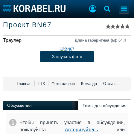
Список судов
Проект BN67
Тип судна
Добавить судно
Добавить проект
Траулер
Последние 100
Длина габаритная (м):
64,4
Судостроение
Торговая площадка
Загрузить фото
Пульс
Доска объявлений
Новости
Продажа флота
Компании
Оборудование
Репутация
Изделия
Главная
ТТХ
Фотогалерея
Команда
Отзывы
Работа
Материалы
Крюинг
Услуги
Журнал
Обсуждения
Темы для обсуждения
Реклама
Чтобы принять участие в обсуждении,
Конференции
Флот
пожалуйста
Авторизуйтесь
или