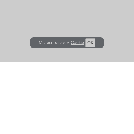
Мы используем
Cookie
OK
КОРАБЕЛ.РУ
ГЛАВНЫЕ ТЕМЫ
О проекте
Российское Судостроение
Наш журнал
Судоходство
Редакция
Крюинг
Реклама
Авторские статьи
Клуб Корабел.ру
Наши репортажи
Пользовательское соглашение
Архив новостей
Политика конфиденциальности
Информация для правообладателей
Карта сайта
F.A.Q.