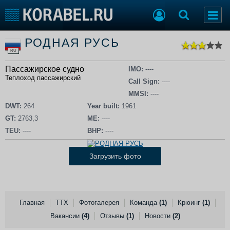
Список судов
РОДНАЯ РУСЬ
Тип судна
Добавить судно
RU
Добавить проект
Пассажирское судно
Последние 100
IMO:
----
Теплоход пассажирский
Call Sign:
----
Судостроение
Торговая площадка
MMSI:
----
Пульс
Доска объявлений
DWT:
264
Year built:
1961
Новости
Продажа флота
GT:
2763,3
ME:
----
Компании
Оборудование
TEU:
----
BHP:
----
Репутация
Изделия
Работа
Материалы
Загрузить фото
Крюинг
Услуги
Журнал
Реклама
Главная
ТТХ
Фотогалерея
Команда
(1)
Крюинг
(1)
Вакансии
(4)
Отзывы
(1)
Новости
(2)
Конференции
Флот