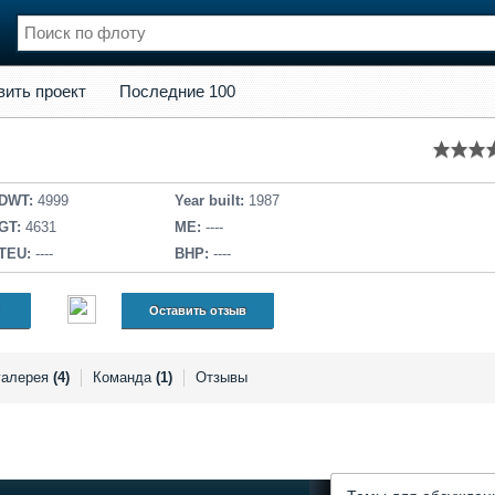
кт
Последние 100
вить проект
Последние 100
нции
Флот
и и семинары
Галерея флота
и
Форум
Отзывы
DWT:
4999
Year built:
1987
Все службы
GT:
4631
ME:
----
TEU:
----
BHP:
----
Оставить отзыв
галерея
(4)
Команда
(1)
Отзывы