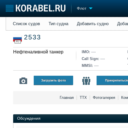
Флот
Список судов
Тип судна
Добавить судно
Добавить прое
Список судов
Тип судна
Добавить судно
Доба
Судостроение
Торговая площадка
Конфере
2533
Пульс
Доска объявлений
Выставк
RU
Новости
Продажа флота
Личност
Компании
Нефтеналивной танкер
Оборудование
Словарь
IMO:
----
Репутация
Изделия
Call Sign:
----
Работа
Материалы
MMSI:
----
Крюинг
Услуги
Журнал
Загрузить фото
Прикрепиться
Реклама
Главная
ТТХ
Фотогалерея
Ком
Обсуждения