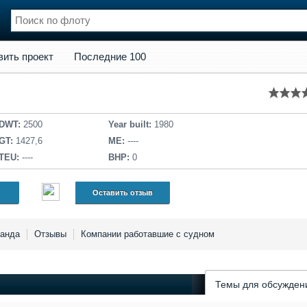
кт
Последние 100
вить проект
Последние 100
нции
Флот
и и семинары
Галерея флота
и
Форум
Отзывы
DWT:
2500
Year built:
1980
Все службы
GT:
1427,6
ME:
----
TEU:
----
BHP:
0
Оставить отзыв
анда
Отзывы
Компании работавшие с судном
Темы для обсужден