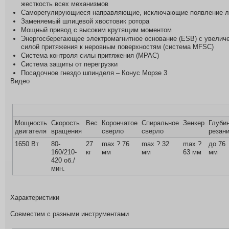
жесткость всех механизмов
Все службы
Саморегулирующиеся направляющие, исключающие появление 
Заменяемый шлицевой хвостовик ротора
Мощный привод с высоким крутящим моментом
Энергосберегающее электромагнитное основание (ESB) с увелич
силой притяжения к неровным поверхностям (система MFSC)
Система контроля силы притяжения (MPAC)
Система защиты от перегрузки
Посадочное гнездо шпинделя – Конус Морзе 3
Видео
Мощность
Скорость
Вес
Корончатое
Спиральное
Зенкер
Глуби
двигателя
вращения
сверло
сверло
резан
1650 Вт
80-
27
max ? 76
max ? 32
max ?
до 76
160/210-
кг
мм
мм
63 мм
мм
420 об./
мин.
Характеристики
Совместим с разными инструментами