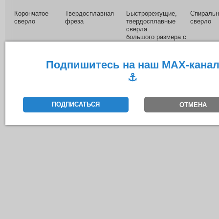
Корончатое
Твердосплавная
Быстрорежущие,
Спиральн
сверло
фреза
твердосплавные
сверло
сверла
большого размера с
хвостовиком
Weldon 32
Подпишитесь на наш MAX-кана
⚓️
Подробнее на сайте поставщика
ПОДПИСАТЬСЯ
ОТМЕНА