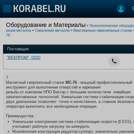
Добавить позицию
Оборудование и Материалы
>
Технологическое оборудо
резки металла
>
Сверление металла
>
Вертикально-сверлильные станки
Судостроение
Торговая площадка
76
Пульс
Доска объявлений
Новости
Продажа флота
Поставщик
Компании
Оборудование
"ВЕКПРОМ", ООО
Репутация
Изделия
Работа
Материалы
Крюинг
Услуги
?
Магнитный сверлильный станок
MC-76
- мощный профессиональный
Журнал
инструмент для выполнения отверстий и нарезания
Реклама
резьбы от компании НПО Вектор с большим количеством новейших
запатентованных технологий. Уникальная система стабилизации скор
двух диапазонах позволяет точно и качественно, а главное безопас
оператора выполнять все необходимые операции.
Конференции
Флот
Преимущества:
Выставки и семинары
Галерея флота
Уникальная электронная система стабилизации скорости (ESSS), 
Личности
Форум
учитывает рабочую нагрузку на шпиндель
Словарь
Отзывы
Моноблочная конструкция редуктор-суппорт, значительно увелич