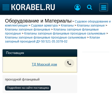
Добавить позицию
Оборудование и Материалы
>
Судовое оборудование и
комплектующие
>
Судовая арматура
>
Клапаны
>
Клапаны запорные
>
Судостроение
Торговая площадка
Клапаны запорные фланцевые
>
Клапаны запорные фланцевые
Пульс
Доска объявлений
проходные
>
Клапаны запорные фланцевые проходные сальниковые
>
Клапаны запорные фланцевые проходные сальниковые
>
Клапан
Новости
Продажа флота
запорный проходной ДУ-50 521-35.3378-02
Компании
Оборудование
Репутация
Изделия
Поставщик
Работа
Материалы
Крюинг
Услуги
ТД Морской дом
Журнал
Реклама
проходной фланцевый
Подробнее на сайте поставщика
Конференции
Флот
Выставки и семинары
Галерея флота
Личности
Форум
Словарь
Отзывы