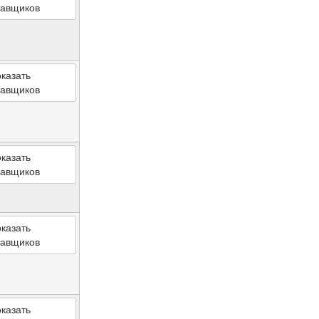
тавщиков
казать
тавщиков
казать
тавщиков
казать
тавщиков
казать