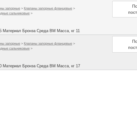
По
ны запорные
>
Клапаны запорные фланцевые
>
пос
одные сальниковые
>
25 Материал Бронза Среда ВМ Масса, кг 11
По
ны запорные
>
Клапаны запорные фланцевые
>
пос
одные сальниковые
>
40 Материал Бронза Среда ВМ Масса, кг 17