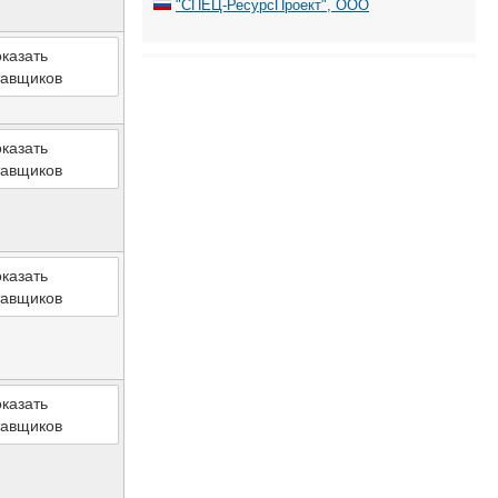
"СПЕЦ-РесурсПроект", ООО
казать
тавщиков
казать
тавщиков
казать
тавщиков
казать
тавщиков