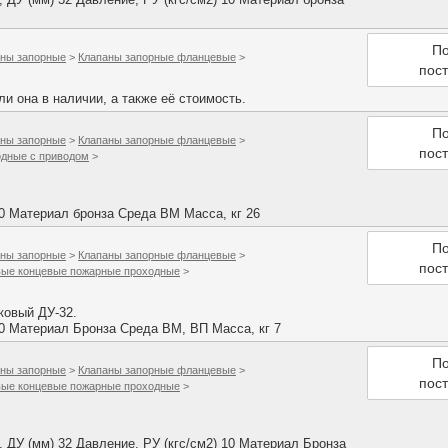
По
ны запорные
>
Клапаны запорные фланцевые
>
пос
и она в наличии, а также её стоимость.
По
ны запорные
>
Клапаны запорные фланцевые
>
пос
дные с приводом
>
10 Материал бронза Среда ВМ Масса, кг 26
По
ны запорные
>
Клапаны запорные фланцевые
>
пос
вые концевые пожарные проходные
>
ковый ДУ-32.
10 Материал Бронза Среда ВМ, ВП Масса, кг 7
По
ны запорные
>
Клапаны запорные фланцевые
>
пос
вые концевые пожарные проходные
>
ДУ (мм) 32 Давление, РУ (кгс/см2) 10 Материал Бронза