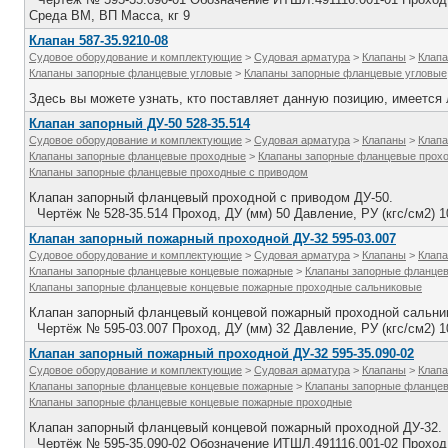
Среда ВМ, ВП Масса, кг 9
Клапан 587-35.9210-08
Судовое оборудование и комплектующие
>
Судовая арматура
>
Клапаны
>
Клапа
Клапаны запорные фланцевые угловые
>
Клапаны запорные фланцевые угловые
Здесь вы можете узнать, кто поставляет данную позицию, имеется л
Клапан запорный ДУ-50 528-35.514
Судовое оборудование и комплектующие
>
Судовая арматура
>
Клапаны
>
Клапа
Клапаны запорные фланцевые проходные
>
Клапаны запорные фланцевые прохо
Клапаны запорные фланцевые проходные с приводом
Клапан запорный фланцевый проходной с приводом ДУ-50.
Чертёж № 528-35.514 Проход, ДУ (мм) 50 Давление, РУ (кгс/см2) 
Клапан запорный пожарный проходной ДУ-32 595-03.007
Судовое оборудование и комплектующие
>
Судовая арматура
>
Клапаны
>
Клапа
Клапаны запорные фланцевые концевые пожарные
>
Клапаны запорные фланце
Клапаны запорные фланцевые концевые пожарные проходные сальниковые
Клапан запорный фланцевый концевой пожарный проходной сальни
Чертёж № 595-03.007 Проход, ДУ (мм) 32 Давление, РУ (кгс/см2) 
Клапан запорный пожарный проходной ДУ-32 595-35.090-02
Судовое оборудование и комплектующие
>
Судовая арматура
>
Клапаны
>
Клапа
Клапаны запорные фланцевые концевые пожарные
>
Клапаны запорные фланце
Клапаны запорные фланцевые концевые пожарные проходные
Клапан запорный фланцевый концевой пожарный проходной ДУ-32.
Чертёж № 595-35.090-02 Обозначение ИТШЛ.491116.001-02 Проход, 