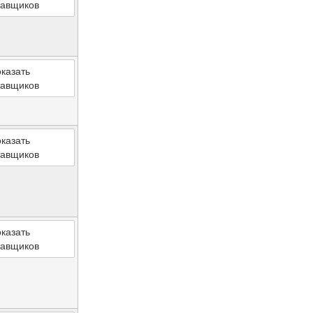
тавщиков
казать
тавщиков
казать
тавщиков
казать
тавщиков