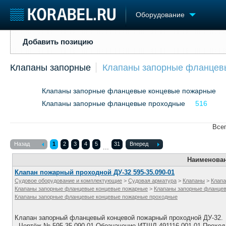
Оборудование
Добавить позицию
Добавить позицию
Судостроение
Торговая площадка
Конфере
Клапаны запорные
Клапаны запорные фланцев
Пульс
Доска объявлений
Выставк
Новости
Продажа флота
Личност
Клапаны запорные фланцевые концевые пожарные
Компании
Оборудование
Словарь
Репутация
Клапаны запорные фланцевые проходные
Изделия
516
Работа
Материалы
Всег
Крюинг
Услуги
Журнал
Назад
1
2
3
4
5
31
Вперед
...
Реклама
Наименова
Клапан пожарный проходной ДУ-32 595-35.090-01
Судовое оборудование и комплектующие
>
Судовая арматура
>
Клапаны
>
Клапа
Клапаны запорные фланцевые концевые пожарные
>
Клапаны запорные фланце
Клапаны запорные фланцевые концевые пожарные проходные
Клапан запорный фланцевый концевой пожарный проходной ДУ-32.
Чертёж № 595-35.090-01 Обозначение ИТШЛ.491116.001-01 Проход, 