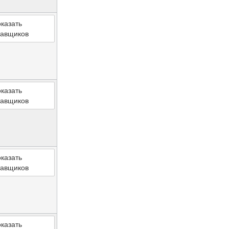
казать
тавщиков
казать
тавщиков
казать
тавщиков
казать