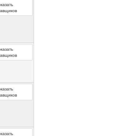
казать
тавщиков
казать
тавщиков
казать
тавщиков
казать