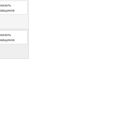
казать
тавщиков
казать
тавщиков