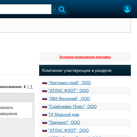
Условия размещения рекламы
Компании участвующие в разделе
"Архтрансстрой", ООО
менованию
⇓
|
⇑
"АТЛАС ФЛОТ", ООО
"ДВК-Весенний", ООО
"Снабсервис Плюс", ООО
казать
тавщиков
ТД Морской дом
"Тритмэнт", ООО
"АТЛАС ФЛОТ", ООО