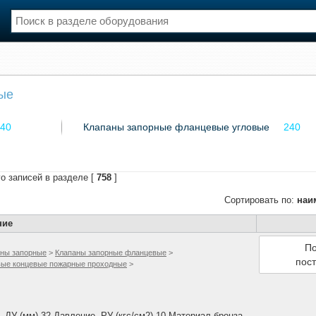
нции
Флот
ые
и и семинары
Галерея флота
и
Форум
40
Клапаны запорные фланцевые угловые
240
Отзывы
Все службы
о записей в разделе [
758
]
Сортировать по:
наи
ние
По
ны запорные
>
Клапаны запорные фланцевые
>
пос
вые концевые пожарные проходные
>
ДУ (мм) 32 Давление, РУ (кгс/см2) 10 Материал бронза