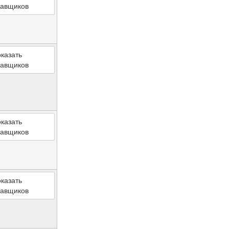
тавщиков
казать
тавщиков
казать
тавщиков
казать
тавщиков