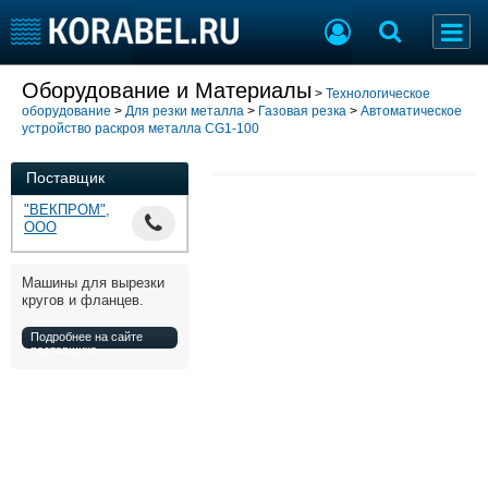
Добавить позицию
Оборудование и Материалы
>
Технологическое
оборудование
>
Для резки металла
>
Газовая резка
>
Автоматическое
Судостроение
Торговая площадка
устройство раскроя металла CG1-100
Пульс
Доска объявлений
Новости
Продажа флота
Поставщик
Компании
Оборудование
"ВЕКПРОМ",
Репутация
Изделия
ООО
Работа
Материалы
Крюинг
Услуги
Машины для вырезки
кругов и фланцев.
Журнал
Реклама
Подробнее на сайте
поставщика
Конференции
Флот
Выставки и семинары
Галерея флота
Личности
Форум
Словарь
Отзывы