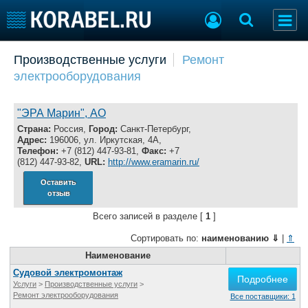
Добавить позицию
Производственные услуги
Ремонт
электрооборудования
Судостроение
Торговая площадка
Пульс
Доска объявлений
Новости
Продажа флота
"ЭРА Марин", АО
Компании
Оборудование
Страна:
Россия,
Город:
Санкт-Петербург,
Адрес:
196006, ул. Иркутская, 4А,
Репутация
Изделия
Телефон:
+7 (812) 447-93-81,
Факс:
+7
Работа
Материалы
(812) 447-93-82,
URL:
http://www.eramarin.ru/
Крюинг
Услуги
Оставить
Журнал
отзыв
Реклама
Всего записей в разделе [
1
]
Сортировать по:
наименованию
⇓
|
⇑
Конференции
Флот
Наименование
Выставки и семинары
Галерея флота
Судовой электромонтаж
Подробнее
Личности
Форум
Услуги
>
Производственные услуги
>
Ремонт электрооборудования
Все поставщики: 1
Словарь
Отзывы