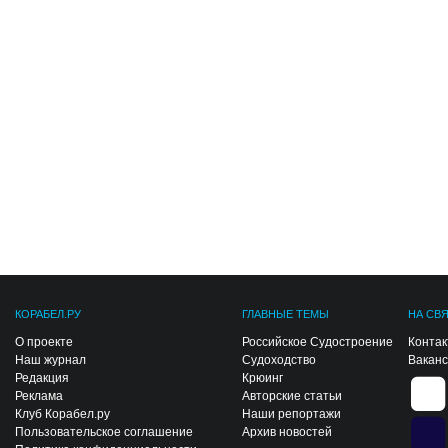
КОРАБЕЛ.РУ
ГЛАВНЫЕ ТЕМЫ
НА СВ
О проекте
Российское Судостроение
Конта
Наш журнал
Судоходство
Вакан
Редакция
Крюинг
Реклама
Авторские статьи
Клуб Корабел.ру
Наши репортажи
Пользовательское соглашение
Архив новостей