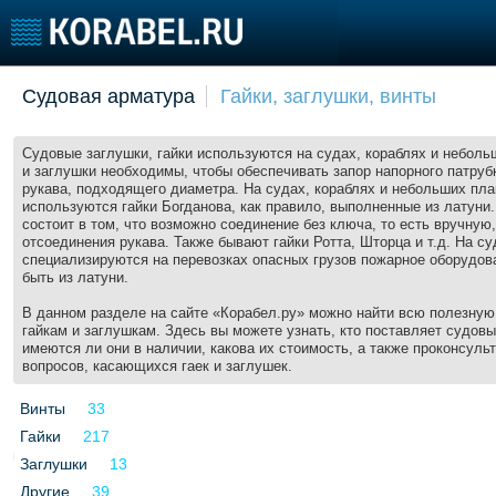
Добавить позицию
Судовая арматура
Гайки, заглушки, винты
Судостроение
Торговая площадка
Конфере
Пульс
Доска объявлений
Выставк
Судовые заглушки, гайки используются на судах, кораблях и неболь
и заглушки необходимы, чтобы обеспечивать запор напорного патруб
Новости
Продажа флота
Личност
рукава, подходящего диаметра. На судах, кораблях и небольших пл
Компании
Оборудование
Словарь
используются гайки Богданова, как правило, выполненные из латуни.
состоит в том, что возможно соединение без ключа, то есть вручную,
Репутация
Изделия
отсоединения рукава. Также бывают гайки Ротта, Шторца и т.д. На су
Работа
Материалы
специализируются на перевозках опасных грузов пожарное оборудов
быть из латуни.
Крюинг
Услуги
Журнал
В данном разделе на сайте «Корабел.ру» можно найти всю полезну
гайкам и заглушкам. Здесь вы можете узнать, кто поставляет судовы
Реклама
имеются ли они в наличии, какова их стоимость, а также проконсуль
вопросов, касающихся гаек и заглушек.
Флот
Винты
33
Галерея флота
Гайки
217
Форум
Заглушки
13
Отзывы
Другие
39