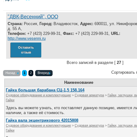
Все службы
"ДВК-Весенний", ООО
Страна:
Россия,
Город:
Владивосток,
Адрес:
690011, ул. Никифоров
д. 55 А,
Телефон:
+7 (423) 229-99-31,
Факс:
+7 (423) 229-99-31,
URL:
http://www.vesenni.ru
Оставить
отзыв
Всего записей в разделе [
27
]
Сортировать 
Назад
1
2
Вперед
Наименование
Гайка большая барабана СЦ-1,5 158.164
Судовое оборудование и комплектующие
>
Судовая арматура
>
Гайки, заглушки, 
Гайки
Здесь вы можете узнать, кто поставляет данную позицию, имеется ли
наличии, а также её стоимость.
Гайка вала экцентрикового 42015808
Судовое оборудование и комплектующие
>
Судовая арматура
>
Гайки, заглушки, 
Гайки