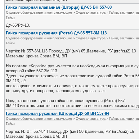
Гайка пожарная клапанная (Шторца) ДУ-65 ВН 557-80
Судовое оборудование и комплектующие
>
Судовая арматура
>
Гайки, заглушки, 
Гайки
ДУ-65/РУ-10.
Гайка пожарная рукавная (Ротта) ДУ-65 557-3М.113
Судовое оборудование и комплектующие
>
Судовая арматура
>
Гайки, заглушки, 
Гайки
Чертёж № 557-3М.113 Проход, ДУ (мм) 65 Давление, РУ (кгс/см2) 10
Материал бронза Среда ВМ, ВП
На портале «Корабел.ру» имеется вся необходимая информация о с
пожарной гайке 557-3М.113.
Здесь вы узнаете технические характеристики судовой гайки Ротта 55
3М.113, её
поставщиков, стоимость и наличие, а также сможете проконсультир
по ряду других вопросов, касающихся судовых гаек.
Представленная судовая гайка пожарная рукавная (Ротта) 557-
3М.113 изготавливается в соответствии со всеми техническими стан
Гайка пожарная рукавная (Шторца) ДУ-50 ВН 557-84
Судовое оборудование и комплектующие
>
Судовая арматура
>
Гайки, заглушки, 
Гайки
Чертёж № ВН 557-84 Проход, ДУ (мм) 50 Давление, РУ (кгс/см2) 16
Материал бронза Среда ВМ, ВП