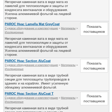
Негорючая каменная вата в виде мата из
Все службы
ламелей для теплоизоляции и защиты от
конденсата вентканалов и оборудования.
Усилена алюминиевой фольгой на лицевой
стороне.
PAROC Hvac Lamella Mat GreyCoat
Показать
Судовое оборудование и комплектующие
>
Материалы
>
поставщиков
Изоляционные
Негорючая каменная вата в виде мата из
ламелей для теплоизоляции и защиты от
конденсата вентканалов и оборудования.
Усилена алюминиевой фольгой на лицевой
стороне.
PAROC Hvac Section AluCoat
Показать
Судовое оборудование и комплектующие
>
Материалы
>
поставщиков
Изоляционные
Негорючая каменная вата в виде трубной
секции для теплозащиты трубопроводов в
зданиях и на кораблях. Имеет усиленную
облицовку алюминиевой фольгой.
PAROC Hvac Section AluCoat T
Показать
Судовое оборудование и комплектующие
>
Материалы
>
поставщиков
Изоляционные
Негорючая каменная вата в виде трубной