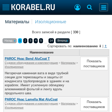
Добавить позицию
Материалы
Изоляционные
Судостроение
Торговая площадка
Всего записей в разделе [
330
]
Пульс
Доска объявлений
Новости
Продажа флота
Назад
1
2
3
4
5
14
Вперед
...
Компании
Оборудование
Сортировать по:
наименованию
⇓
|
⇑
Репутация
Изделия
Наименование
Работа
Материалы
PAROC Hvac Bend AluCoat T
Показать
Судовое оборудование и комплектующие
>
Материалы
>
Крюинг
Услуги
поставщиков
Изоляционные
Журнал
Негорючая каменная вата в виде трубной
Реклама
секции для термозащиты и защиты от
конденсата трубопроводов в зданиях и на
кораблях. Имеет усиленную облицовку
алюминиевой фольгой и ленту вдоль
Конференции
Флот
продольного шва.
Выставки и семинары
Галерея флота
PAROC Hvac Lamella Mat AluCoat
Показать
Личности
Форум
Судовое оборудование и комплектующие
>
Материалы
>
поставщиков
Изоляционные
Словарь
Отзывы